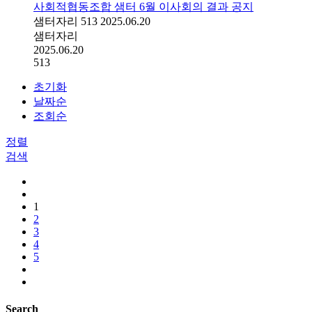
사회적협동조합 샘터 6월 이사회의 결과 공지
샘터자리
513
2025.06.20
샘터자리
2025.06.20
513
초기화
날짜순
조회순
정렬
검색
1
2
3
4
5
Search