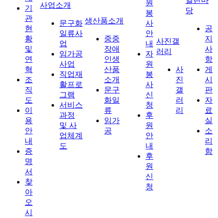
열린마
원
사업소개
기
당
봉
관
생산품소개
문구화
사
현
공
일류사
안
황
중중
지
사진갤
업
내
및
장애
사
러리
임가공
자
연
인생
항
사업
원
혁
산품
사
게
직업재
봉
조
소개
진
시
활프로
사
직
문구
갤
판
그램
신
도
화일
러
자
서비스
청
이
류
리
료
과정
후
용
임가
실
및 사
원
안
공
소
업체계
안
내
리
도
내
증
함
후
명
원
서
신
찾
청
아
오
시