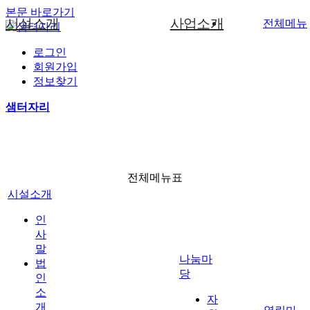
본문 바로가기
시설소개
사업소개
전체메뉴
로그인
인사말
중중장애인생산품소개
자원봉사안내
사진갤러리
공지사항
문구화일류사업
회원가입
생산품소개
법인소개
문구화일류
자원봉사신청
게시판
임가공사업
정보찾기
기관 현황 및 연혁
임가공
후원안내
자료실
직업재활프로그램
샘터자리
나눔마당
조직도
후원신청
소리함
서비스과정 및 사업체계도
이용안내
증명서
사진갤러리
전체메뉴표
찾아오시는길
시설소개
열린마당
인
사
말
나눔마
법
당
인
소
자
개