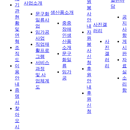
열린마
원
사업소개
기
당
봉
관
생산품소개
문구화
사
현
공
일류사
안
황
중중
지
사진갤
업
내
및
장애
사
러리
임가공
자
연
인생
항
사업
원
혁
산품
사
게
직업재
봉
조
소개
진
시
활프로
사
직
문구
갤
판
그램
신
도
화일
러
자
서비스
청
이
류
리
료
과정
후
용
임가
실
및 사
원
안
공
소
업체계
안
내
리
도
내
증
함
후
명
원
서
신
찾
청
아
오
시