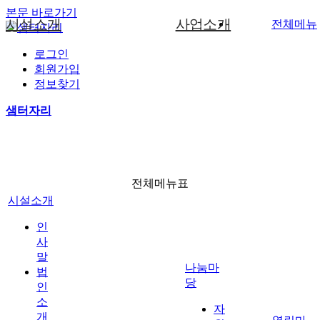
본문 바로가기
시설소개
사업소개
전체메뉴
로그인
인사말
중중장애인생산품소개
자원봉사안내
사진갤러리
공지사항
문구화일류사업
회원가입
생산품소개
법인소개
문구화일류
자원봉사신청
게시판
임가공사업
정보찾기
기관 현황 및 연혁
임가공
후원안내
자료실
직업재활프로그램
샘터자리
나눔마당
조직도
후원신청
소리함
서비스과정 및 사업체계도
이용안내
증명서
사진갤러리
전체메뉴표
찾아오시는길
시설소개
열린마당
인
사
말
나눔마
법
당
인
소
자
개