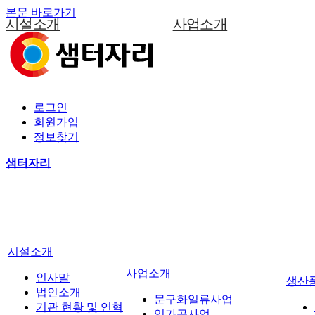
본문 바로가기
시설소개
사업소개
인사말
문구화일류사업
법인소개
임가공사업
기관 현황 및 연혁
직업재활프로그램
로그인
회원가입
조직도
서비스과정 및 사업체계도
정보찾기
이용안내
샘터자리
증명서
찾아오시는길
시설소개
사업소개
인사말
생산
법인소개
문구화일류사업
기관 현황 및 연혁
임가공사업