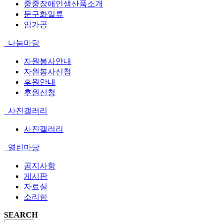
중중장애인생산품소개
문구화일류
임가공
나눔마당
자원봉사안내
자원봉사신청
후원안내
후원신청
사진갤러리
사진갤러리
열린마당
공지사항
게시판
자료실
소리함
SEARCH