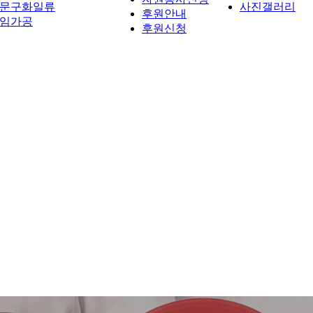
문구화일류
사진갤러리
후원안내
임가공
후원신청