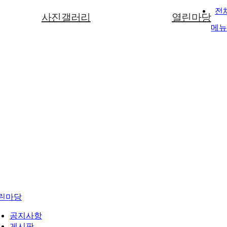
전
사진갤러리
열린마당
메
사진갤러리
공지사항
게시판
자료실
소리함
린마당
공지사항
게시판