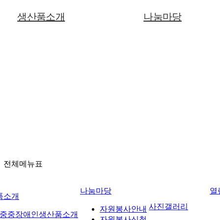
생산품소개
나눔마당
중중장애인생산품소개
자원봉사안내
문구화일류
자원봉사신청
임가공
후원안내
후원신청
전체메뉴표
나눔마당
열
품소개
사진갤러리
자원봉사안내
중중장애인생산품소개
자원봉사신청