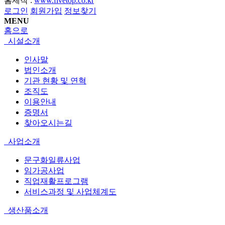
홈제작 :
www.fivetop.co.kr
로그인
회원가입
정보찾기
MENU
홈으로
시설소개
인사말
법인소개
기관 현황 및 연혁
조직도
이용안내
증명서
찾아오시는길
사업소개
문구화일류사업
임가공사업
직업재활프로그램
서비스과정 및 사업체계도
생산품소개