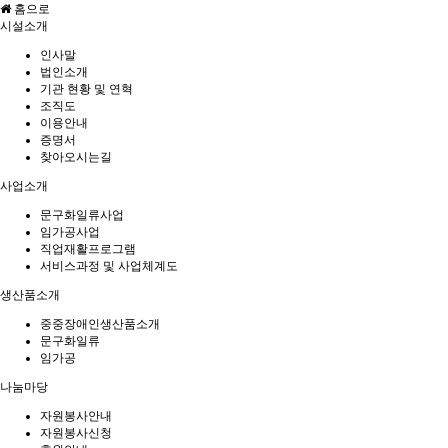
홈으로
시설소개
인사말
법인소개
기관 현황 및 연혁
조직도
이용안내
증명서
찾아오시는길
사업소개
문구화일류사업
임가공사업
직업재활프로그램
서비스과정 및 사업체계도
생산품소개
중중장애인생산품소개
문구화일류
임가공
나눔마당
자원봉사안내
자원봉사신청