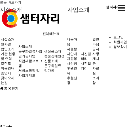
본문 바로가기
샘터자리
시설소개
사업소개
인사말
중중장애인생산품소개
자원봉사안내
사진갤러리
공지사항
문구화일류사업
생산품소개
법인소개
문구화일류
자원봉사신청
게시판
임가공사업
전체메뉴표
로그인
시설소개
나눔마
열린
기관 현황 및 연혁
임가공
후원안내
자료실
직업재활프로그램
회원가입
인사말
당
마당
사업소개
정보찾기
나눔마당
법인소개
자원봉
공지
조직도
후원신청
소리함
서비스과정 및 사업체계도
문구화일류사업
생산품소개
기관 현황
사안내
사진갤
사항
임가공사업
중중장애인생
이용안내
및 연혁
자원봉
러리
게시
직업재활프로그
산품소개
조직도
사신청
사진갤
판
램
문구화일류
증명서
사진갤러리
이용안내
후원안
러리
자료
서비스과정 및
임가공
증명서
내
실
찾아오시는길
사업체계도
찾아오시
후원신
소리
는길
청
함
열린마당
홈
닫기
Login